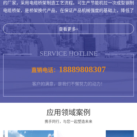
的厂家，采用电缆桥架制造工艺流程。可生产节能机拉一次成型钢制
电缆桥架，是桥架换代产品，在保证产品机械强度的基础上，降低了
板材厚度。由于独特的构造，使用散热面积，降低了线路的损耗,达致
抗震支架
电缆桥架
了节能减排的目的。 产品广泛应用于高层建筑、商场、地下室、
查看更多+
厂房、铁建、石油、化工、冶金、电力、纺织、通讯、机场、机械、
等环境领域，具有外形美观，耐腐性强，安装灵活方便等特点。生产
设备，完善的管理体系、设计、 为基建强国提供优质产品，我厂
SERVICE HOTLINE
奉行‘质量为基础，诚信作保证，管理要效益，创新求发展’的经营理
念，坚持?以人为本，永远追求完美，真诚回报社会，以精良的产品和
18889808307
直销电话：
完美的服务，为碧水益天构筑辉煌。 ...
客户的满意，是我们不懈努力的动力！
电缆桥架
电缆桥架
应用领域案例
携手同行，与您一起塑造未来