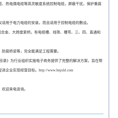
缆、热电偶电缆等高灵敏度系统控制电缆，屏蔽干扰，保护重腐
仅适用于电力电缆的安装，而且适用于控制电缆的敷设。
铝合金、大跨度索桥。有电缆槽、线筛、槽弯、三、四、直通和
、防腐桥梁等，完全能满足工程需要。
业目录》为行业组织实施电子商务提供了完整的解决方案，旨在帮
促进企业实现经营目标。
http://www.hnjxld.com
，欢迎来电咨询。