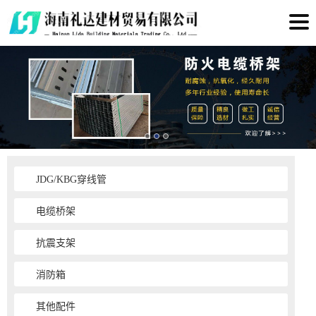
JDG/KBG穿线管
电缆桥架
抗震支架
消防箱
其他配件