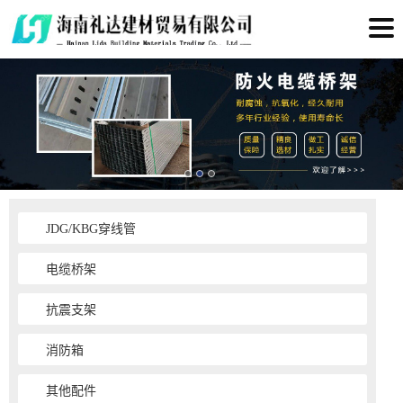
JDG/KBG穿线管
电缆桥架
抗震支架
消防箱
其他配件