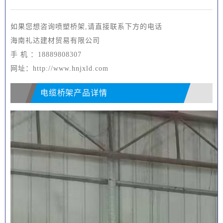
如果您想咨询喷塑桥架,请直接联系下方的电话
海南礼达建材贸易有限公司
手 机 ：18889808307
网址：http://www.hnjxld.com
电缆桥架产品详情