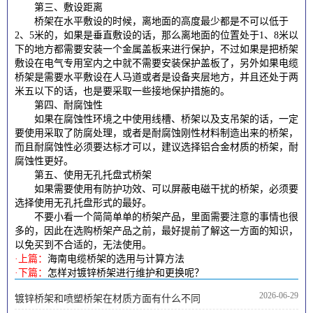
第三、敷设距离
桥架在水平敷设的时候，离地面的高度最少都是不可以低于
2、5米的，如果是垂直敷设的话，那么离地面的位置处于1、8米以
下的地方都需要安装一个金属盖板来进行保护，不过如果是把桥架
敷设在电气专用室内之中就不需要安装保护盖板了，另外如果电缆
桥架是需要水平敷设在人马道或者是设备夹层地方，并且还处于两
米五以下的话，也是要采取一些接地保护措施的。
第四、耐腐蚀性
如果在腐蚀性环境之中使用线槽、桥架以及支吊架的话，一定
要使用采取了防腐处理，或者是耐腐蚀刚性材料制造出来的桥架，
而且耐腐蚀性必须要达标才可以，建议选择铝合金材质的桥架，耐
腐蚀性更好。
第五、使用无孔托盘式桥架
如果需要使用有防护功效、可以屏蔽电磁干扰的桥架，必须要
选择使用无孔托盘形式的最好。
不要小看一个简简单单的桥架产品，里面需要注意的事情也很
多的，因此在选购桥架产品之前，最好提前了解这一方面的知识，
以免买到不合适的，无法使用。
·上篇：
海南电缆桥架的选用与计算方法
·下篇：
怎样对镀锌桥架进行维护和更换呢？
2026-06-29
镀锌桥架和喷塑桥架在材质方面有什么不同