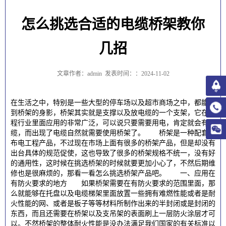
怎么挑选合适的电缆桥架教你
几招
文章作者：admin
发表时间：：2024-11-02
在生活之中，特别是一些大型的停车场以及超市商场之中，都能看
到桥架的身影，桥架其实就是支撑以及放电缆的一个支架，它在工
程行业里面应用的非常广泛，可以说只要需要用电，肯定就会有电
缆，而出现了电缆自然就需要使用桥架了。 桥架是一种配套的
布电工程产品，不过现在市场上面有很多的桥架产品，但是却没有
出台具体的规范促使，这也导致了很多的桥架规格不统一，没有好
的通用性，这时候在挑选桥架的时候就要更加小心了，不然后期维
修也是很麻烦的，那看一看怎么挑选桥架产品吧。 一、应用在
有防火要求的地方 如果桥架需要在有防火要求的范围里面，那
么就能够在托盘以及电缆梯架里面放置一些拥有难燃性能或者是耐
火性能的网、或者是板子等等材料所制作出来的半封闭或是封闭的
东西，而且还需要在桥架以及支吊架的表面刷上一层防火涂层才可
以。不然桥架的整体耐火性能是没办法满足我们国家的有关标准以