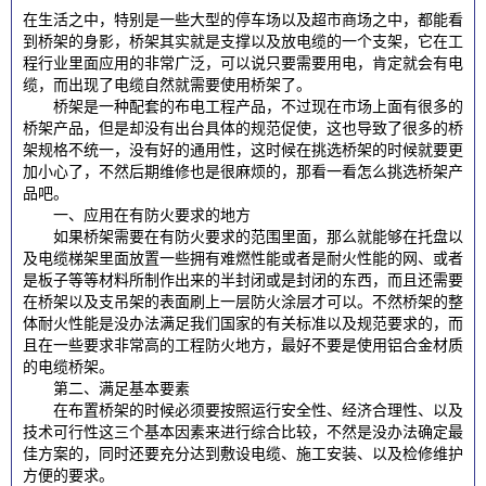
在生活之中，特别是一些大型的停车场以及超市商场之中，都能看
到桥架的身影，桥架其实就是支撑以及放电缆的一个支架，它在工
程行业里面应用的非常广泛，可以说只要需要用电，肯定就会有电
缆，而出现了电缆自然就需要使用桥架了。
桥架是一种配套的布电工程产品，不过现在市场上面有很多的
桥架产品，但是却没有出台具体的规范促使，这也导致了很多的桥
架规格不统一，没有好的通用性，这时候在挑选桥架的时候就要更
加小心了，不然后期维修也是很麻烦的，那看一看怎么挑选桥架产
品吧。
一、应用在有防火要求的地方
如果桥架需要在有防火要求的范围里面，那么就能够在托盘以
及电缆梯架里面放置一些拥有难燃性能或者是耐火性能的网、或者
是板子等等材料所制作出来的半封闭或是封闭的东西，而且还需要
在桥架以及支吊架的表面刷上一层防火涂层才可以。不然桥架的整
体耐火性能是没办法满足我们国家的有关标准以及规范要求的，而
且在一些要求非常高的工程防火地方，最好不要是使用铝合金材质
的电缆桥架。
第二、满足基本要素
在布置桥架的时候必须要按照运行安全性、经济合理性、以及
技术可行性这三个基本因素来进行综合比较，不然是没办法确定最
佳方案的，同时还要充分达到敷设电缆、施工安装、以及检修维护
方便的要求。