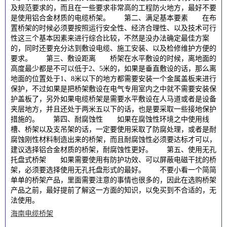
及规范要求的，而且在一些要求非常高的工程防火地方，最好不要
是使用铝合金材质的电缆桥架。 第二、满足基本要素 在布
置桥架的时候必须要按照运行安全性、经济合理性、以及技术可行
性这三个基本因素来进行综合比较，不然是没办法确定最佳方案
的，同时还要充分达到敷设电缆、施工安装、以及检修维护方便的
要求。 第三、敷设距离 桥架在水平敷设的时候，离地面的
高度最少都是不可以低于2、5米的，如果是垂直敷设的话，那么离
地面的位置处于1、8米以下的地方都需要安装一个金属盖板来进行
保护，不过如果是把桥架敷设在电气专用室内之中就不需要安装保
护盖板了，另外如果电缆桥架是需要水平敷设在人马道或者是设备
夹层地方，并且还处于两米五以下的话，也是要采取一些接地保护
措施的。 第四、耐腐蚀性 如果在腐蚀性环境之中使用线
槽、桥架以及支吊架的话，一定要使用采取了防腐处理，或者是耐
腐蚀刚性材料制造出来的桥架，而且耐腐蚀性必须要达标才可以，
建议选择铝合金材质的桥架，耐腐蚀性更好。 第五、使用无孔
托盘式桥架 如果需要使用有防护功效、可以屏蔽电磁干扰的桥
架，必须要选择使用无孔托盘形式的最好。 不要小看一个简简
单单的桥架产品，里面需要注意的事情也很多的，因此在选购桥架
产品之前，最好提前了解这一方面的知识，以免买到不合适的，无
法使用。
海南电缆桥架