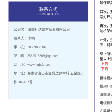
够保证
联系方式
其次，
CONTACT US
恶劣环
再次，
公司名：海南礼达建材贸易有限公司
响桥架
联系人：李明
此外，
品，能
手 机：18889808307
综上所
邮 箱：2582518809@qq.com
望以上
·上篇：
网 址：www.hnjxld.com
·下篇：
地 址：海南省海口市金盛达建材城 五金区7
镀锌桥
栋101-102号
桥架厂
海南防
电缆桥
安装铝