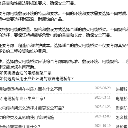
其质量和性能达到标准要求，确保安全可靠。
要考虑电缆敷设环境的特点和要求。不同的环境和要求需要选择不同材质
境中需要选择耐高温、耐腐蚀的产品。
要根据电缆的数量、规格和敷设方式选择合适的防火电缆桥架。不同规格
的选择，要保证桥架能够承受电缆的重量和长度，确保安全可靠。
还要考虑工程造价和维护成本。选择适合的防火电缆桥架不仅要考虑其安
够节约工程投资和维护费用。
述，选择防火电缆桥架应该综合考虑国家标准、敷设环境、电缆规格、工
建议能对您有所帮助。
如何挑选合适的电缆桥架厂家
如何选购适用于户外环境的镀锌电缆桥架？
2026-06-29
架和喷塑桥架在材质方面有什么不同
热镀锌
2026-03-11
家-电缆桥架专业生产厂家！
电缆桥
2025-01-23
火电缆桥架怎么选择才能更安全可靠？
海南防
2024-12-03
架的种类及其影响使用管理措施
怎么挑
2024-10-19
合金桥架需要注意什么？
敷设电