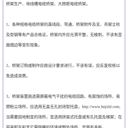
桥架生产、母线槽电缆桥架、大跨距电缆桥架。
1、各种规格电缆桥架的直线段、弯通、桥架附件及支、吊架立柱
及型钢等有产品合格证，桥架内外应光滑平整，无棱刺，不该有歪
曲翘边等变形现象。
2、桥架订购或制作应按设计要求进行，不该有误，应反复校核以
免造成浪费。
3、桥架装置挑选需屏蔽电气干扰的电缆回路，有腐蚀的场所、易
燃粉尘场所，应选用无盖无孔封闭型托盘，
http://www.hnjxld.com
,
当需要因地制宜的场所，宜选用拼装式托盘或有孔托盘及梯架；在
容易积灰和其它需隐瞒的环境或野外场所，宜带有盖板。