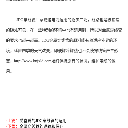
JDG穿线管厂家随这电力运用的逐步广泛，线路也是被铺设
的随处可见，在一些特别的环境中也有运用到，所以对金属穿线管
的要求也越来越高。JDG金属穿线管的原料能有效适应外界的环
境，适应四季的天气改变，即便骤冷骤热也不会使穿线管产生形
变，
http://www.hnjxld.com
始终保持原有的状况，维护电缆的运
用。
·上篇：
受喜爱的JDG穿线管的运用
·下篇：
金属穿线管的运输和保存